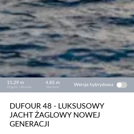
15.29 m
4.85 m
Wersja hybrydowa
Długość całkowita
Szerokość
DUFOUR 48 - LUKSUSOWY
JACHT ŻAGLOWY NOWEJ
WERSJA HYBRYDOWA
GENERACJI