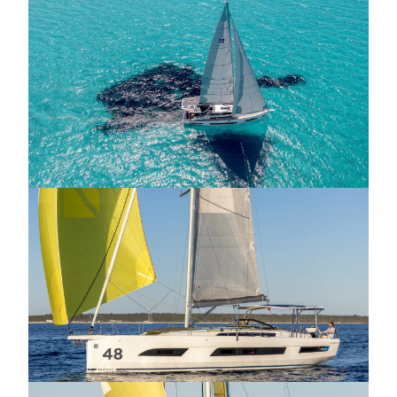
Wnętrze jachtu
Dufour 48
zachwyca nowoczesnym
designem i przemyślanymi rozwiązaniami.
Panoramiczne okna w nadbudówce zapewniają
doskonałe doświetlenie salonu i kambuza, a
innowacyjny system zaciemniających rolet w kabinach
gwarantuje komfortowy wypoczynek. W zależności od
wybranej wersji, jacht może być wyposażony w trzy lub
cztery kabiny, każda z nich została zaprojektowana z
myślą o maksymalnym wykorzystaniu przestrzeni i
zapewnieniu najwyższego komfortu.
Sprzedaż jachtów klasy premium często koncentruje się
na najnowszych modelach oferujących wyjątkowe
połączenie luksusu i funkcjonalności, a
Dufour 48
doskonale wpisuje się w te kryteria. Jachty tej klasy
cieszą się rosnącym zainteresowaniem wśród
wymagających klientów, a cena jachtu odzwierciedla
jego wysoką jakość wykonania, zaawansowane
technologie i prestiż marki. Dla osób poszukujących
jachtów na sprzedaż w segmencie premium,, które jako
najnowsza generacja długo trzymają wartość,
Dufour
48
stanowi propozycję, która spełni oczekiwania nawet