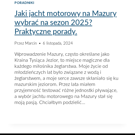
PORADNIKI
Jaki jacht motorowy na Mazury
wybrać na sezon 2025?
Praktyczne porady.
Przez
Marcin
6 listopada, 2024
Wprowadzenie Mazury, często określane jako
Kraina Tysiąca Jezior, to miejsce magiczne dla
każdego miłośnika żeglarstwa. Moje życie od
młodzieńczych lat było związane z wodą i
żeglarstwem, a moje serce zawsze skłaniało się ku
mazurskim jeziorom. Przez lata miałem
przyjemność testować różne jednostki pływające,
a wybór jachtu motorowego na Mazury stał się
moją pasją. Chciałbym podzielić…
JAKI
DOWIEDZ SIĘ WIĘCEJ
JACHT
MOTOROWY
NA