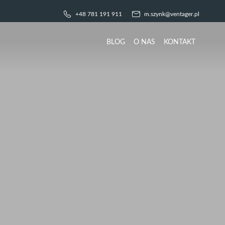
+48 781 191 911
m.szynk@ventager.pl
BLOG
O NAS
KONTAKT